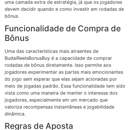
uma camada extra de estratégia, já que os jogadores
devem decidir quando e como investir em rodadas de
bônus.
Funcionalidade de Compra de
Bônus
Uma das características mais atraentes de
BudaiReelsBonusBuy é a capacidade de comprar
rodadas de bônus diretamente. Isso permite aos
jogadores experimentar as partes mais emocionantes
do jogo sem esperar que elas sejam acionadas por
meio de jogadas padrão. Essa funcionalidade tem sido
vista como uma maneira de manter o interesse dos
jogadores, especialmente em um mercado que
valoriza recompensas instantâneas e jogabilidade
dinâmica.
Regras de Aposta