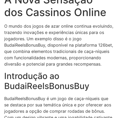
dos Cassinos Online
O mundo dos jogos de azar online continua evoluindo,
trazendo inovações e experiências únicas para os
jogadores. Um exemplo disso é o jogo
BudaiReelsBonusBuy, disponível na plataforma 126bet,
que combina elementos tradicionais de caça-níqueis
com funcionalidades modernas, proporcionando
diversão e potencial para grandes recompensas.
Introdução ao
BudaiReelsBonusBuy
BudaiReelsBonusBuy é um jogo de caça-níqueis que
se destaca por sua temática única e por oferecer aos
jogadores a opção de comprar rodadas de bônus.
Com um design vibrante e uma jogabilidade cativante,