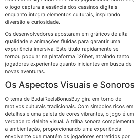
o jogo captura a essência dos cassinos digitais
enquanto integra elementos culturais, inspirando
diversão e curiosidade.
Os desenvolvedores apostaram em gráficos de alta
qualidade e animações fluidas para garantir uma
experiência imersiva. Este título rapidamente se
tornou popular na plataforma 126bet, atraindo tanto
jogadores experientes quanto iniciantes em busca de
novas aventuras.
Os Aspectos Visuais e Sonoros
O tema de BudaiReelsBonusBuy gira em torno de
motivos culturais tradicionais. Com símbolos ricos em
detalhes e uma paleta de cores vibrantes, o jogo é um
verdadeiro deleite visual. A trilha sonora complementa
a ambientação, proporcionando uma experiência
envolvente que mantém os jogadores entretidos por