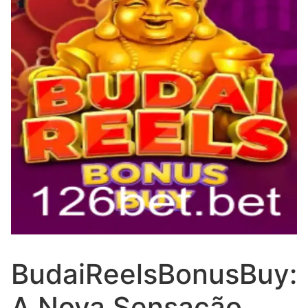
BudaiReelsBonusBuy:
A Nova Sensação