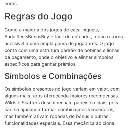
horas.
Regras do Jogo
Como a maioria dos jogos de caça-níqueis,
BudaiReelsBonusBuy é fácil de entender, o que o torna
acessível a uma ampla gama de jogadores. O jogo
conta com uma estrutura padrão de bobinas e linhas
de pagamento, onde o objetivo é alinhar símbolos
específicos para ganhar prêmios.
Símbolos e Combinações
Os símbolos presentes no jogo variam em valor, com
alguns mais raros oferecendo maiores recompensas.
Wilds e Scatters desempenham papéis cruciais, pois
não só ajudam a formar combinações vencedoras,
mas também ativam rodadas de bônus e outras
funcionalidades especiais. Essa mecânica adiciona