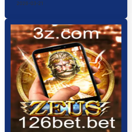
2026-03-21