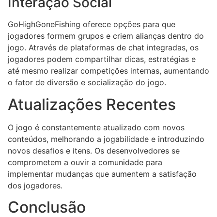
Interação Social
GoHighGoneFishing oferece opções para que
jogadores formem grupos e criem alianças dentro do
jogo. Através de plataformas de chat integradas, os
jogadores podem compartilhar dicas, estratégias e
até mesmo realizar competições internas, aumentando
o fator de diversão e socialização do jogo.
Atualizações Recentes
O jogo é constantemente atualizado com novos
conteúdos, melhorando a jogabilidade e introduzindo
novos desafios e itens. Os desenvolvedores se
comprometem a ouvir a comunidade para
implementar mudanças que aumentem a satisfação
dos jogadores.
Conclusão