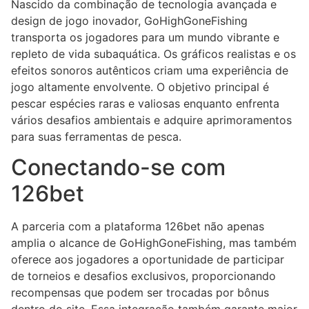
Nascido da combinação de tecnologia avançada e
design de jogo inovador, GoHighGoneFishing
transporta os jogadores para um mundo vibrante e
repleto de vida subaquática. Os gráficos realistas e os
efeitos sonoros autênticos criam uma experiência de
jogo altamente envolvente. O objetivo principal é
pescar espécies raras e valiosas enquanto enfrenta
vários desafios ambientais e adquire aprimoramentos
para suas ferramentas de pesca.
Conectando-se com
126bet
A parceria com a plataforma 126bet não apenas
amplia o alcance de GoHighGoneFishing, mas também
oferece aos jogadores a oportunidade de participar
de torneios e desafios exclusivos, proporcionando
recompensas que podem ser trocadas por bônus