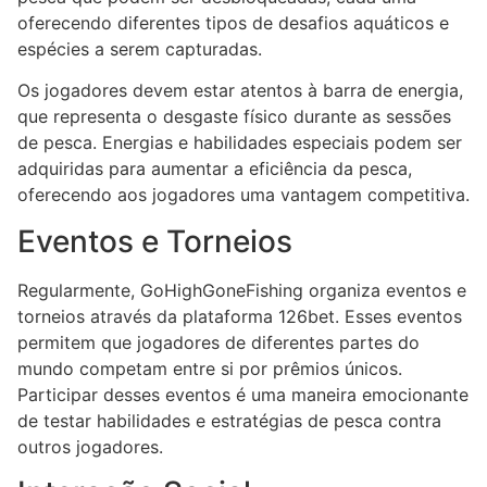
oferecendo diferentes tipos de desafios aquáticos e
espécies a serem capturadas.
Os jogadores devem estar atentos à barra de energia,
que representa o desgaste físico durante as sessões
de pesca. Energias e habilidades especiais podem ser
adquiridas para aumentar a eficiência da pesca,
oferecendo aos jogadores uma vantagem competitiva.
Eventos e Torneios
Regularmente, GoHighGoneFishing organiza eventos e
torneios através da plataforma 126bet. Esses eventos
permitem que jogadores de diferentes partes do
mundo competam entre si por prêmios únicos.
Participar desses eventos é uma maneira emocionante
de testar habilidades e estratégias de pesca contra
outros jogadores.