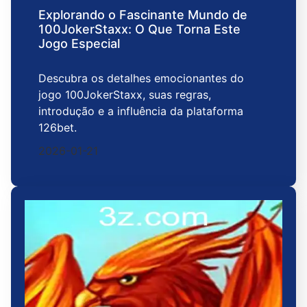
Explorando o Fascinante Mundo de
100JokerStaxx: O Que Torna Este
Jogo Especial
Descubra os detalhes emocionantes do
jogo 100JokerStaxx, suas regras,
introdução e a influência da plataforma
126bet.
2026-01-21