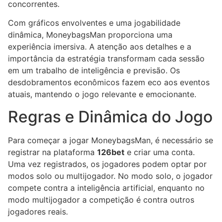
concorrentes.
Com gráficos envolventes e uma jogabilidade
dinâmica, MoneybagsMan proporciona uma
experiência imersiva. A atenção aos detalhes e a
importância da estratégia transformam cada sessão
em um trabalho de inteligência e previsão. Os
desdobramentos econômicos fazem eco aos eventos
atuais, mantendo o jogo relevante e emocionante.
Regras e Dinâmica do Jogo
Para começar a jogar MoneybagsMan, é necessário se
registrar na plataforma
126bet
e criar uma conta.
Uma vez registrados, os jogadores podem optar por
modos solo ou multijogador. No modo solo, o jogador
compete contra a inteligência artificial, enquanto no
modo multijogador a competição é contra outros
jogadores reais.