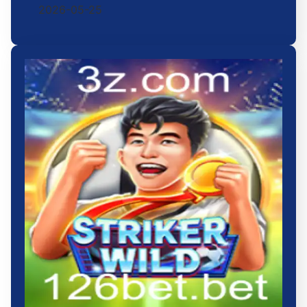
2026-05-25