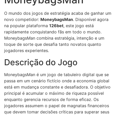
O mundo dos jogos de estratégia acaba de ganhar um
novo competidor:
MoneybagsMan
. Disponível agora
na popular plataforma
126bet
, este jogo está
rapidamente conquistando fãs em todo o mundo.
MoneybagsMan combina estratégia, intenção e um
toque de sorte que desafia tanto novatos quanto
jogadores experientes.
Descrição do Jogo
MoneybagsMan é um jogo de tabuleiro digital que se
passa em um cenário fictício onde a economia global
está em mudança constante e desafiadora. O objetivo
principal é acumular o máximo de riqueza possível
enquanto gerencia recursos de forma eficaz. Os
jogadores assumem o papel de magnatas financeiros
que devem tomar decisões críticas para superar seus