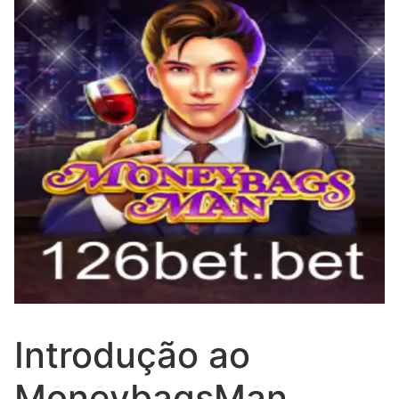
Introdução ao
MoneybagsMan