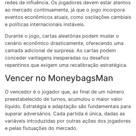
redes de influência. Os jogadores devem estar atentos
ao mercado continuamente, já que o jogo incorpora
eventos econômicos atuais, como oscilações cambiais
e políticas internacionais instáveis.
Durante o jogo, cartas aleatórias podem mudar o
cenário econômico drasticamente, oferecendo uma
camada adicional de surpresa. As cartas podem
conceder vantagens inesperadas ou desafios
repentinos que exigem uma recalibração estratégica.
Vencer no MoneybagsMan
O vencedor é o jogador que, ao final de um número
preestabelecido de turnos, acumulou o maior valor
líquido. Estratégia e adaptação são fundamentais para
superar adversários. Cada partida é única, dadas as
variáveis introduzidas por outras ações dos jogadores
e pelas flutuações do mercado.