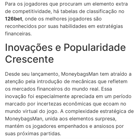
Para os jogadores que procuram um elemento extra
de competitividade, há tabelas de classificação no
126bet
, onde os melhores jogadores são
reconhecidos por suas habilidades em estratégias
financeiras.
Inovações e Popularidade
Crescente
Desde seu lançamento, MoneybagsMan tem atraído a
atenção pela introdução de mecânicas que refletem
os mercados financeiros do mundo real. Essa
inovação foi especialmente apreciada em um período
marcado por incertezas econômicas que ecoam no
mundo virtual do jogo. A complexidade estratégica de
MoneybagsMan, unida aos elementos surpresa,
mantém os jogadores empenhados e ansiosos por
suas próximas partidas.