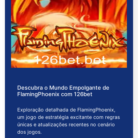
Descubra o Mundo Empolgante de
FlamingPhoenix com 126bet
Exploração detalhada de FlamingPhoenix,
um jogo de estratégia excitante com regras
únicas e atualizações recentes no cenário
dos jogos.