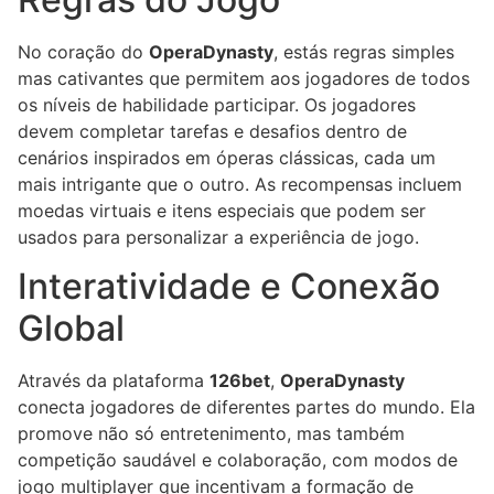
No coração do
OperaDynasty
, estás regras simples
mas cativantes que permitem aos jogadores de todos
os níveis de habilidade participar. Os jogadores
devem completar tarefas e desafios dentro de
cenários inspirados em óperas clássicas, cada um
mais intrigante que o outro. As recompensas incluem
moedas virtuais e itens especiais que podem ser
usados para personalizar a experiência de jogo.
Interatividade e Conexão
Global
Através da plataforma
126bet
,
OperaDynasty
conecta jogadores de diferentes partes do mundo. Ela
promove não só entretenimento, mas também
competição saudável e colaboração, com modos de
jogo multiplayer que incentivam a formação de